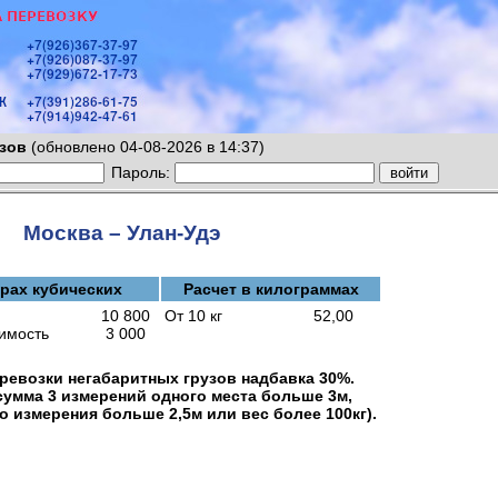
зов
(обновлено 04-08-2026 в 14:37)
Пароль:
Москва – Улан-Удэ
трах кубических
Расчет в килограммах
10 800
От 10 кг
52,00
имость
3 000
ревозки негабаритных грузов надбавка 30%.
 сумма 3 измерений одного места больше 3м,
о измерения больше 2,5м или вес более 100кг).